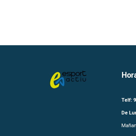
Hor
Telf: 
De Lu
Mañana