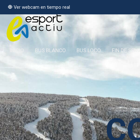
🧿 Ver webcam en tiempo real
INICIO
BUS BLANCO
BUS LOCO
FIN DE SE
C