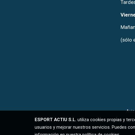
Tardes
Vierne
Mañana
(sólo 
Avis
ESPORT ACTIU S.L.
utiliza cookies propias y ter
usuarios y mejorar nuestros servicios. Puedes con
información en nuestra
política de cookies
.