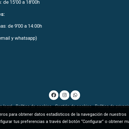
: de 15'00 a 18'00h
s:
s: de 9'00 a 14:00h
email y whatsapp)
o legal
Política de cookies
Gestión de cookies
Política de privac
ceros para obtener datos estadísticos de la navegación de nuestros
figurar tus preferencias a través del botón “Configurar” o obtener m