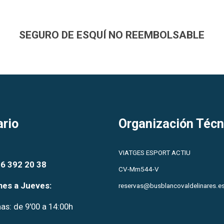
SEGURO DE ESQUÍ NO REEMBOLSABLE
ario
Organización Técn
VIATGES ESPORT ACTIU
96 392 20 38
CV-Mm544-V
nes a Jueves:
reservas@busblancovaldelinares.e
s: de 9'00 a 14:00h