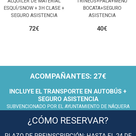
ALQUILER DE MATERIAL
TRINEOS+PALA+MENU
ESQUÍ/SNOW + 3H CLASE +
BOCATA+SEGURO
SEGURO ASISTENCIA
ASISTENCIA
72€
40€
ACOMPAÑANTES: 27€
INCLUYE EL TRANSPORTE EN AUTOBÚS +
SEGURO ASISTENCIA
SUBVENCIONADO POR EL AYUNTAMIENTO DE NÁQUERA
¿CÓMO RESERVAR?
PLAZO DE PREINSCRIPCIÓN: HASTA EL 24 DE